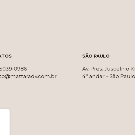
ATOS
SÃO PAULO
1 5039-0986
Av. Pres. Juscelino 
to@mattaradv.com.br
4º andar – São Paulo