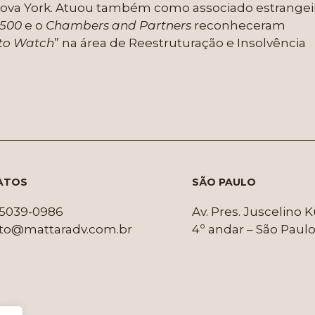
Nova York. Atuou também como associado estrangei
 500
e o
Chambers and Partners
reconheceram
 to Watch
” na área de Reestruturação e Insolvência
ATOS
SÃO PAULO
1 5039-0986
Av. Pres. Juscelino 
to@mattaradv.com.br
4º andar – São Paulo