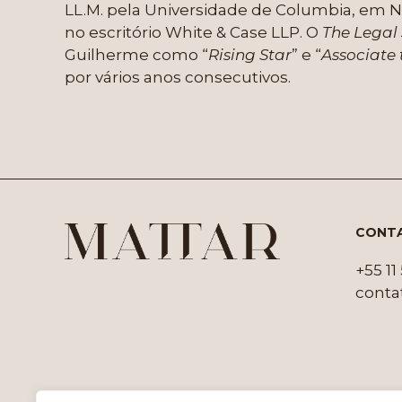
LL.M. pela Universidade de Columbia, em 
no escritório White & Case LLP. O
The Legal
Guilherme como “
Rising Star
” e “
Associate
por vários anos consecutivos.
CONT
+55 1
conta